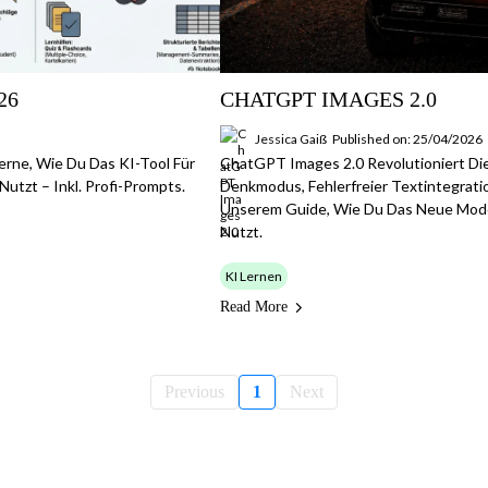
26
CHATGPT IMAGES 2.0
Jessica Gaiß
Published on: 25/04/2026
rne, Wie Du Das KI-Tool Für
ChatGPT Images 2.0 Revolutioniert Die
tzt – Inkl. Profi-Prompts.
Denkmodus, Fehlerfreier Textintegrati
Unserem Guide, Wie Du Das Neue Mode
Nutzt.
KI Lernen
Read More
Previous
1
Next